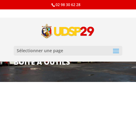
02 98 30 62 28
Sélectionner une page
BOÎTE À OUTILS
Tous les documents
administratifs pour les
amicales, les JSP et les
adhérents