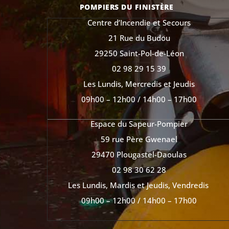
POMPIERS DU FINISTÈRE
Centre d’Incendie et Secours
21 Rue du Budou
29250 Saint-Pol-de-Léon
02 98 29 15 39
Les Lundis, Mercredis et Jeudis
09h00 – 12h00 / 14h00 – 17h00
Espace du Sapeur-Pompier
59 rue Père Gwenael
29470 Plougastel-Daoulas
02 98 30 62 28
Les Lundis, Mardis et Jeudis, Vendredis
09h00 – 12h00 / 14h00 – 17h00