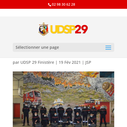
02 98 30 62 28
Formation Animateurs
Sélectionner une page
JSP
par
UDSP 29 Finistère
|
19 Fév 2021
|
JSP