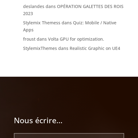
deslandes
dans
OPÉRATION GALETTES DES ROIS
2023
Stylemix Themess
dans
Quiz: Mobile / Native
Apps
froust
dans
Volta GPU for optimization.
StylemixThemes
dans
Realistic Graphic on UE4
Nous écrire…